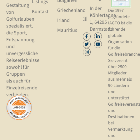
Bulgarien
Listings
Gestaltung
In der
Griechenland
Die 1997
Kontakt
von
Köhlertanne
gegründete
Golfurlauben
Irland
1, 64295
IAGTO ist die
spezialisiert,
Darmstadt
führende
Mauritius
die Sport,
globale
Entspannung
Organisation
und
für die
unvergessliche
Golfreisebranche
Reiseerlebnisse
Sie vereint
sowohl für
über 2500
Mitglieder
Gruppen
aus mehr als
als auch für
90 Ländern
Einzelreisende
und
verbinden.
unterstützt
Golfreiseveranst
und
Destinationen
bei
Vermarktung
und