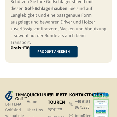
Schützen Sie Ihre Golfschläger stilvoll mit
diesen
Golf-Schlägerhauben
. Sie sind auf
Langlebigkeit und eine passgenaue Form
ausgelegt und bewahren Driver und Hölzer
zuverlässig vor Kratzern, Macken und Abnutzung
– sowohl auf der Runde als auch beim
Transport.
Preis €18
PRODUKT ANSEHEN
QUICKLINKS
BELIEBTE
KONTAKTDATEN
Home
+49 6151
TOUREN
Bei TEMA
9675335
Ägypten
Golf sind
Über Uns
wir auf die
info@tema.golf