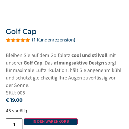
Golf Cap
(
1
Kundenrezension)
Bewertet mit
1
5.00
von 5,
Bleiben Sie auf dem Golfplatz
cool und stilvoll
mit
basierend
auf
unserer
Golf Cap
. Das
atmungsaktive Design
sorgt
Kundenbewertung
für maximale Luftzirkulation, hält Sie angenehm kühl
und schützt gleichzeitig Ihre Augen zuverlässig vor
der Sonne.
SKU: 005
€
19,00
45 vorrätig
IN DEN WARENKORB