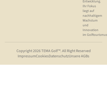
Entwicklung.
Ihr Fokus
liegt auf
nachhaltigem
Wachstum
und
Innovation
im Golftourismus
Copyright 2026 TEMA Golf™. All Right Reserved
Impressum
Cookies
Datenschutz
Unsere AGBs