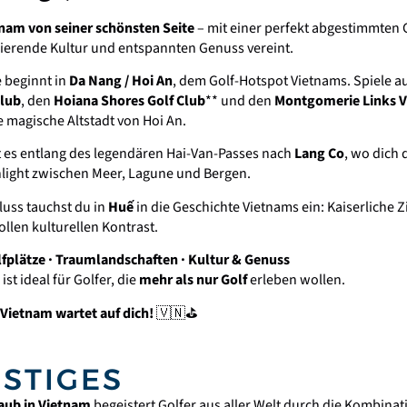
nam von seiner schönsten Seite
– mit einer perfekt abgestimmten 
inierende Kultur und entspannten Genuss vereint.
 beginnt in
Da Nang / Hoi An
, dem Golf-Hotspot Vietnams. Spiele a
Club
, den
Hoiana Shores Golf Club
** und den
Montgomerie Links 
 magische Altstadt von Hoi An.
t es entlang des legendären Hai-Van-Passes nach
Lang Co
, wo dich
hlight zwischen Meer, Lagune und Bergen.
uss tauchst du in
Huế
in die Geschichte Vietnams ein: Kaiserliche 
llen kulturellen Kontrast.
fplätze · Traumlandschaften · Kultur & Genuss
ist ideal für Golfer, die
mehr als nur Golf
erleben wollen.
 Vietnam wartet auf dich!
🇻🇳⛳
STIGES
aub in Vietnam
begeistert Golfer aus aller Welt durch die Kombinat