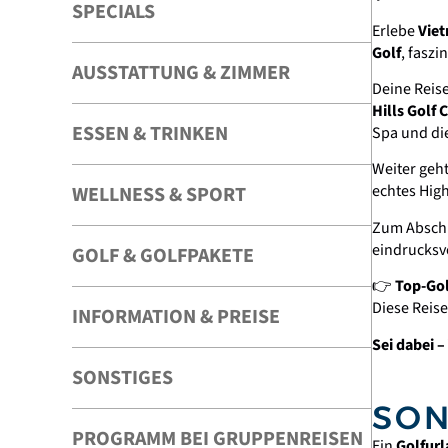
SPECIALS
Erlebe
Viet
Golf
, fasz
AUSSTATTUNG & ZIMMER
Deine Reise
Hills Golf 
ESSEN & TRINKEN
Spa und die
Weiter geh
echtes Hig
WELLNESS & SPORT
Zum Abschl
eindrucksvo
GOLF & GOLFPAKETE
👉
Top-Gol
Diese Reise 
INFORMATION & PREISE
Sei dabei –
SONSTIGES
SON
PROGRAMM BEI GRUPPENREISEN
Ein
Golfurl