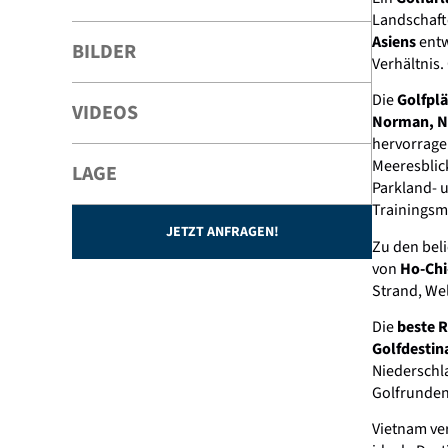
Landschafte
Asiens
entw
BILDER
Verhältnis.
Die
Golfplä
VIDEOS
Norman, Ni
hervorrage
Meeresblic
LAGE
Parkland- 
Trainingsm
JETZT ANFRAGEN!
Zu den bel
von
Ho-Chi
Strand, Wel
Die
beste R
Golfdestin
Niederschl
Golfrunden
Vietnam ve