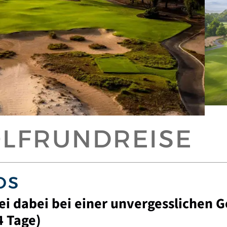
OLFRUNDREISE
OS
ei dabei bei einer unvergesslichen 
4 Tage)