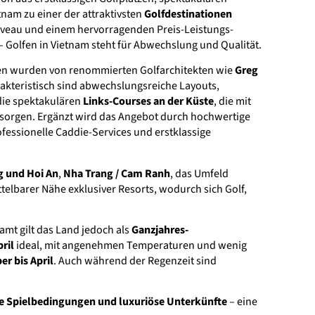
nam zu einer der attraktivsten
Golfdestinationen
iveau und einem hervorragenden Preis-Leistungs-
 Golfen in Vietnam steht für Abwechslung und Qualität.
gen wurden von renommierten Golfarchitekten wie
Greg
akteristisch sind abwechslungsreiche Layouts,
die spektakulären
Links-Courses an der Küste
, die mit
sorgen. Ergänzt wird das Angebot durch hochwertige
essionelle Caddie-Services und erstklassige
 und Hoi An
,
Nha Trang / Cam Ranh
, das Umfeld
ittelbarer Nähe exklusiver Resorts, wodurch sich Golf,
samt gilt das Land jedoch als
Ganzjahres-
ril
ideal, mit angenehmen Temperaturen und wenig
er bis April
. Auch während der Regenzeit sind
te Spielbedingungen und luxuriöse Unterkünfte
– eine