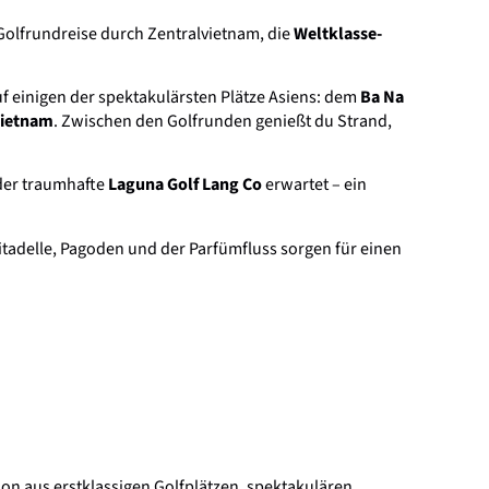
Golfrundreise durch Zentralvietnam, die
Weltklasse-
uf einigen der spektakulärsten Plätze Asiens: dem
Ba Na
Vietnam
. Zwischen den Golfrunden genießt du Strand,
 der traumhafte
Laguna Golf Lang Co
erwartet – ein
Zitadelle, Pagoden und der Parfümfluss sorgen für einen
ion aus erstklassigen Golfplätzen, spektakulären