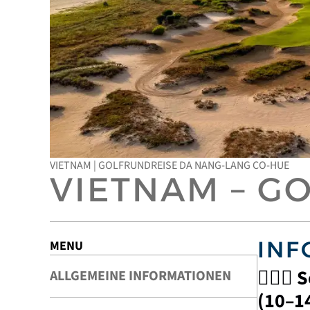
VIETNAM | GOLFRUNDREISE DA NANG-LANG CO-HUE
VIETNAM – G
INF
MENU
🏌️‍♂️🌴
S
ALLGEMEINE INFORMATIONEN
(10–1