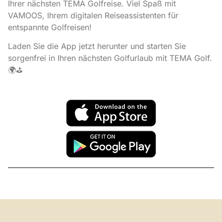
Ihrer nächsten TEMA Golfreise. Viel Spaß mit
VAMOOS, Ihrem digitalen Reiseassistenten für
entspannte Golfreisen!
Laden Sie die App jetzt herunter und starten Sie
sorgenfrei in Ihren nächsten Golfurlaub mit TEMA Golf.
🌍⛳