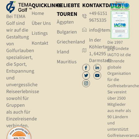
QUICKLINKS
BELIEBTE
KONTAKTDATEN
Home
+49 6151
TOUREN
Bei TEMA
9675335
Ägypten
Golf sind
Über Uns
wir auf die
info@tema.golf
Bulgarien
Listings
Gestaltung
In der
Griechenland
Die 1997
Kontakt
von
Köhlertanne
gegründete
Golfurlauben
Irland
1, 64295
IAGTO ist die
spezialisiert,
Darmstadt
führende
Mauritius
die Sport,
globale
Entspannung
Organisation
und
für die
unvergessliche
Golfreisebranche
Reiseerlebnisse
Sie vereint
sowohl für
über 2500
Mitglieder
Gruppen
aus mehr als
als auch für
90 Ländern
Einzelreisende
und
verbinden.
unterstützt
Golfreiseveranst