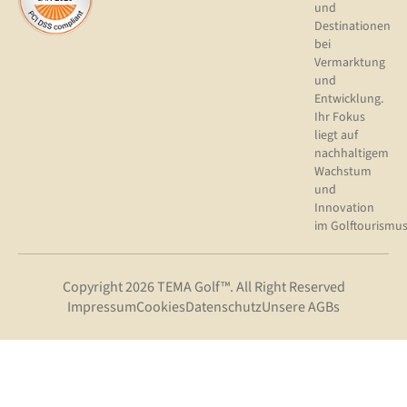
und
Destinationen
bei
Vermarktung
und
Entwicklung.
Ihr Fokus
liegt auf
nachhaltigem
Wachstum
und
Innovation
im Golftourismus
Copyright 2026 TEMA Golf™. All Right Reserved
Impressum
Cookies
Datenschutz
Unsere AGBs