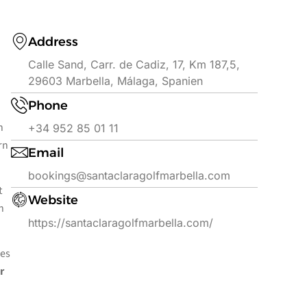
Address
Calle Sand, Carr. de Cadiz, 17, Km 187,5,
29603 Marbella, Málaga, Spanien
Phone
n
+34 952 85 01 11
rn
Email
bookings@santaclaragolfmarbella.com
t
Website
n
https://santaclaragolfmarbella.com/
nes
r