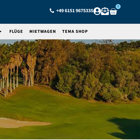
0
+49 6151 9675335
FLÜGE
MIETWAGEN
TEMA SHOP
a