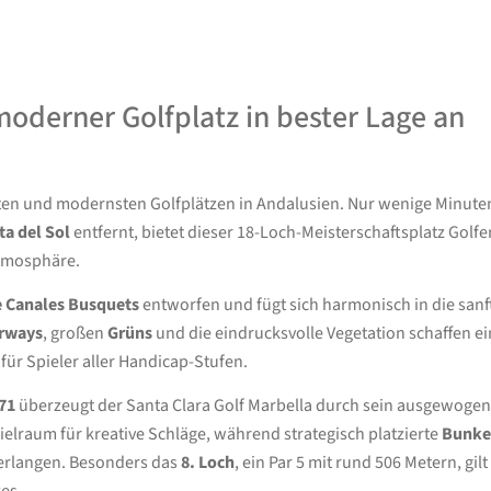
 moderner Golfplatz in bester Lage an
ten und modernsten Golfplätzen in Andalusien. Nur wenige Minute
ta del Sol
entfernt, bietet dieser 18-Loch-Meisterschaftsplatz Golfe
Atmosphäre.
e Canales Busquets
entworfen und fügt sich harmonisch in die sanf
irways
, großen
Grüns
und die eindrucksvolle Vegetation schaffen ei
für Spieler aller Handicap-Stufen.
71
überzeugt der Santa Clara Golf Marbella durch sein ausgewoge
elraum für kreative Schläge, während strategisch platzierte
Bunke
erlangen. Besonders das
8. Loch
, ein Par 5 mit rund 506 Metern, gilt