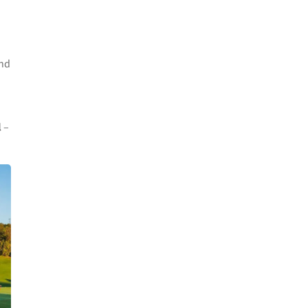
und
l
–