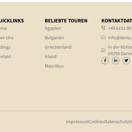
UICKLINKS
BELIEBTE TOUREN
KONTAKTDA
ome
Ägypten
+49 6151 96
er Uns
Bulgarien
info@tema.
stings
Griechenland
In der Köhle
64295 Darm
ntakt
Irland
Mauritius
Impressum
Cookies
Datenschutz
U