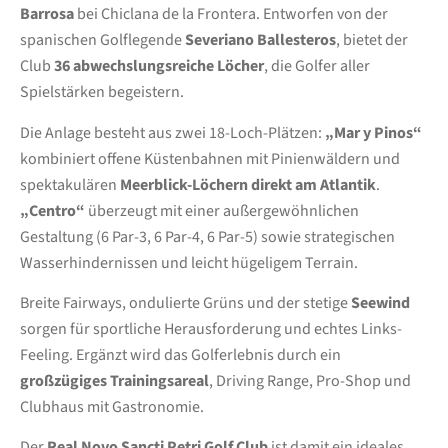
Barrosa
bei Chiclana de la Frontera. Entworfen von der
spanischen Golflegende
Severiano Ballesteros
, bietet der
Club
36 abwechslungsreiche Löcher
, die Golfer aller
Spielstärken begeistern.
Die Anlage besteht aus zwei 18-Loch-Plätzen:
„Mar y Pinos“
kombiniert offene Küstenbahnen mit Pinienwäldern und
spektakulären
Meerblick-Löchern direkt am Atlantik
.
„Centro“
überzeugt mit einer außergewöhnlichen
Gestaltung (6 Par-3, 6 Par-4, 6 Par-5) sowie strategischen
Wasserhindernissen und leicht hügeligem Terrain.
Breite Fairways, ondulierte Grüns und der stetige
Seewind
sorgen für sportliche Herausforderung und echtes Links-
Feeling. Ergänzt wird das Golferlebnis durch ein
großzügiges Trainingsareal
, Driving Range, Pro-Shop und
Clubhaus mit Gastronomie.
Der
Real Novo Sancti Petri Golf Club
ist damit ein ideales