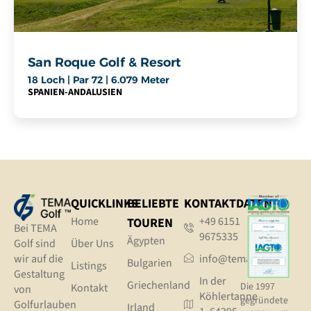
San Roque Golf & Resort
18 Loch | Par 72 | 6.079 Meter
SPANIEN
-
ANDALUSIEN
QUICKLINKS
BELIEBTE
KONTAKTDATEN
Home
+49 6151
TOUREN
Bei TEMA
9675335
Ägypten
Golf sind
Über Uns
wir auf die
info@tema.golf
Bulgarien
Listings
Gestaltung
In der
Griechenland
Die 1997
Kontakt
von
Köhlertanne
gegründete
Golfurlauben
Irland