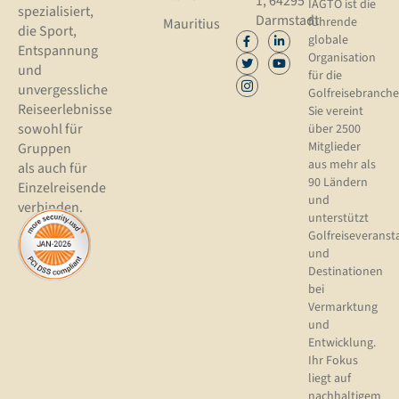
1, 64295
IAGTO ist die
spezialisiert,
Darmstadt
führende
Mauritius
die Sport,
globale
Entspannung
Organisation
und
für die
unvergessliche
Golfreisebranche
Reiseerlebnisse
Sie vereint
sowohl für
über 2500
Mitglieder
Gruppen
aus mehr als
als auch für
90 Ländern
Einzelreisende
und
verbinden.
unterstützt
Golfreiseveranst
und
Destinationen
bei
Vermarktung
und
Entwicklung.
Ihr Fokus
liegt auf
nachhaltigem