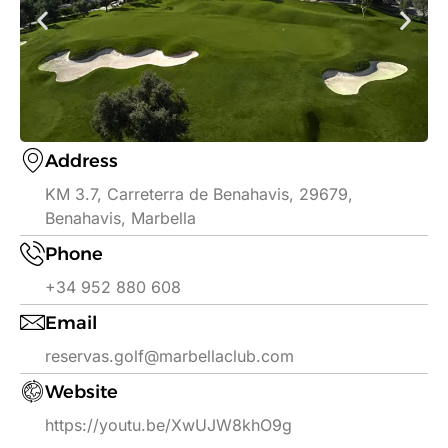
Address
KM 3.7, Carreterra de Benahavis, 29679,
Benahavis, Marbella
Phone
+34 952 880 608
Email
reservas.golf@marbellaclub.com
Website
https://youtu.be/XwUJW8khO9g