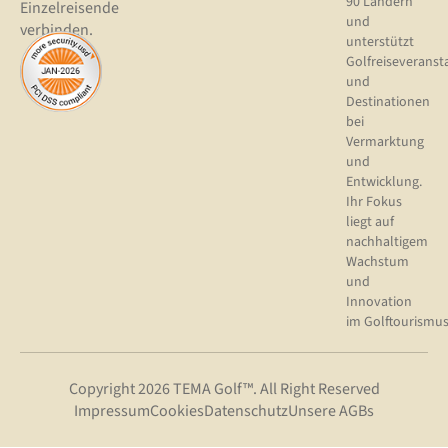
90 Ländern
Einzelreisende
und
verbinden.
unterstützt
Golfreiseveranst
und
Destinationen
bei
Vermarktung
und
Entwicklung.
Ihr Fokus
liegt auf
nachhaltigem
Wachstum
und
Innovation
im Golftourismus
Copyright 2026 TEMA Golf™. All Right Reserved
Impressum
Cookies
Datenschutz
Unsere AGBs