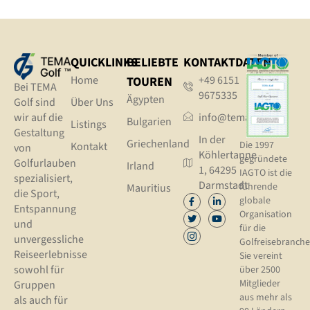
QUICKLINKS
BELIEBTE
KONTAKTDATEN
Home
+49 6151
TOUREN
Bei TEMA
9675335
Ägypten
Golf sind
Über Uns
wir auf die
info@tema.golf
Bulgarien
Listings
Gestaltung
In der
Griechenland
Die 1997
Kontakt
von
Köhlertanne
gegründete
Golfurlauben
Irland
1, 64295
IAGTO ist die
spezialisiert,
Darmstadt
führende
Mauritius
die Sport,
globale
Entspannung
Organisation
und
für die
unvergessliche
Golfreisebranche
Reiseerlebnisse
Sie vereint
sowohl für
über 2500
Mitglieder
Gruppen
aus mehr als
als auch für