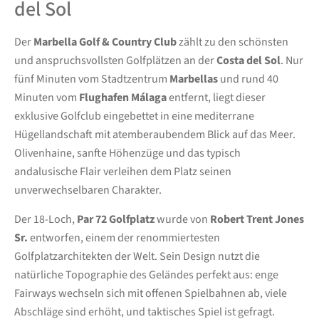
del Sol
Der
Marbella Golf & Country Club
zählt zu den schönsten
und anspruchsvollsten Golfplätzen an der
Costa del Sol
. Nur
fünf Minuten vom Stadtzentrum
Marbellas
und rund 40
Minuten vom
Flughafen Málaga
entfernt, liegt dieser
exklusive Golfclub eingebettet in eine mediterrane
Hügellandschaft mit atemberaubendem Blick auf das Meer.
Olivenhaine, sanfte Höhenzüge und das typisch
andalusische Flair verleihen dem Platz seinen
unverwechselbaren Charakter.
Der 18-Loch,
Par 72 Golfplatz
wurde von
Robert Trent Jones
Sr.
entworfen, einem der renommiertesten
Golfplatzarchitekten der Welt. Sein Design nutzt die
natürliche Topographie des Geländes perfekt aus: enge
Fairways wechseln sich mit offenen Spielbahnen ab, viele
Abschläge sind erhöht, und taktisches Spiel ist gefragt.