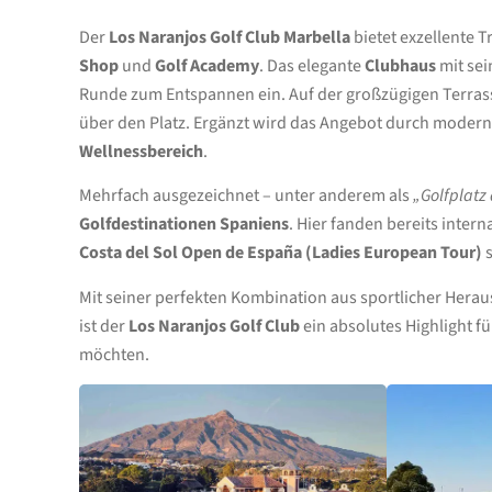
Der
Los Naranjos Golf Club Marbella
bietet exzellente 
Shop
und
Golf Academy
. Das elegante
Clubhaus
mit sei
Runde zum Entspannen ein. Auf der großzügigen Terras
über den Platz. Ergänzt wird das Angebot durch moder
Wellnessbereich
.
Mehrfach ausgezeichnet – unter anderem als
„Golfplatz 
Golfdestinationen Spaniens
. Hier fanden bereits intern
Costa del Sol Open de España (Ladies European Tour)
s
Mit seiner perfekten Kombination aus sportlicher Her
ist der
Los Naranjos Golf Club
ein absolutes Highlight fü
möchten.