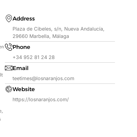
Address
Plaza de Cibeles, s/n, Nueva Andalucía,
29660 Marbella, Málaga
en
Phone
+34 952 81 24 28
Email
lt
teetimes@losnaranjos.com
Website
https://losnaranjos.com/
e,
s