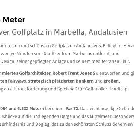
4 Meter
ver Golfplatz in Marbella, Andalusien
anntesten und schönsten Golfplätzen Andalusiens. Er liegt im Herz
r wenige Minuten vom Stadtzentrum Marbellas entfernt, und
n Design, seiner gepflegten Anlage und seinem mediterranen Flair.
mierten Golfarchitekten Robert Trent Jones Sr.
entworfen und gi
ten Fairways
,
strategisch platzierten Bunkern
und
großen,
g aus Herausforderung und Spielspaß für Golfer aller Handicap-
.054 und 6.532 Metern
bei einem
Par 72
. Das leicht hügelige Geländ
usblicke auf die umliegenden Berge und das Mittelmeer. Besonder
asserhindernis und Dogleg, das zu den schönsten Schlusslöchern an