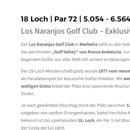
18 Loch | Par 72 | 5.054 - 6.56
Los Naranjos Golf Club – Exklusi
Der
Los Naranjos Golf Club
in
Marbella
zählt zu den bek
des berühmten
„Golf Valley“ von Nueva Andalucía
, nu
begeistert Golfer aus aller Welt mit seinem erstklassige
Der 18-Loch-Meisterschaftsplatz wurde
1977 vom renom
als Paradebeispiel für klassische Golfarchitektur. Mit
wei
welligen Grüns
bietet der Platz eine spannende Mischun
Stufen.
Je nach gewähltem Abschlag misst der Platz zwischen
5
umgeben von sanften Orangenhainen, bietet herrliche A
bekannt ist das spektakuläre
18. Loch
, ein Par-5 mit W
der Costa del Sol zählt.