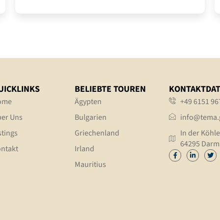
UICKLINKS
BELIEBTE TOUREN
KONTAKTDA
ome
Ägypten
+49 6151 96
er Uns
Bulgarien
info@tema.
stings
Griechenland
In der Köhle
64295 Darm
ntakt
Irland
Mauritius