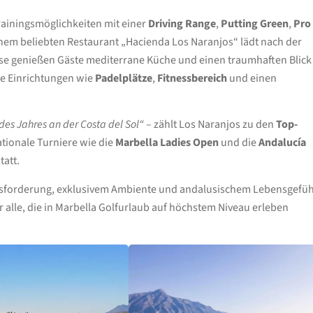
Trainingsmöglichkeiten mit einer
Driving Range
,
Putting Green
,
Pro
nem beliebten Restaurant „Hacienda Los Naranjos“ lädt nach der
se genießen Gäste mediterrane Küche und einen traumhaften Blick
ne Einrichtungen wie
Padelplätze
,
Fitnessbereich
und einen
des Jahres an der Costa del Sol“
– zählt Los Naranjos zu den
Top-
ationale Turniere wie die
Marbella Ladies Open
und die
Andalucía
tatt.
ausforderung, exklusivem Ambiente und andalusischem Lebensgefüh
r alle, die in Marbella Golfurlaub auf höchstem Niveau erleben