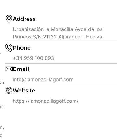
Address
Urbanización la Monacilla Avda de los
Pirineos S/N 21122 Aljaraque – Huelva.
Phone
r
+34 959 100 093
Email
info@lamonacillagolf.com
ch
Website
https://lamonacillagolf.com/
ie
n,
nd