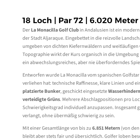
18 Loch | Par 72 | 6.020 Meter
Der
La Monacilla Golf Club
in Andalusien ist ein modern
der Stadt Aljaraque. Eingebettet in die reizvolle Land
umgeben von dichten Kiefernwäldern und weitläufigen 
Topographie wirkt der Kurs organisch in die Umgebung i
ein abwechslungsreiches, aber nie überforderndes Spie
Entworfen wurde La Monacilla vom spanischen Golfsta
verliehen hat: technische Raffinesse, klare Linien und e
platzierte Bunker
, geschickt eingesetzte
Wasserhindern
verteidigte Grüns
. Mehrere Abschlagpositionen pro Loc
Schwierigkeitsgrad individuell anzupassen. Insgesamt gi
verlangt, ohne übermäßig schwierig zu sein.
Mit einer Gesamtlänge von bis zu
6.851 Metern
(von den 
bleibt aber stets fair und übersichtlich. Golfer loben 