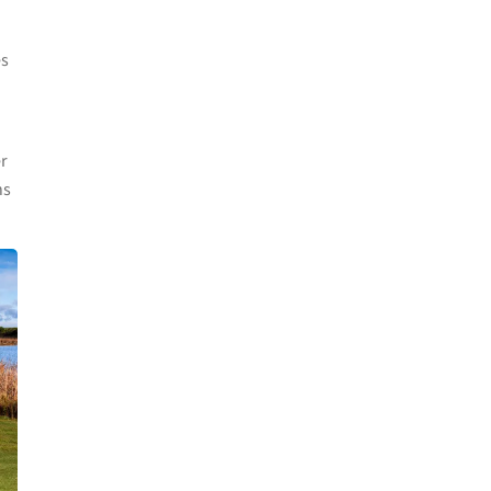
es
er
ns