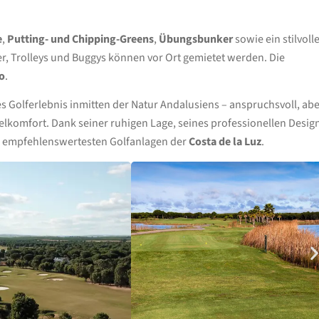
e
,
Putting- und Chipping-Greens
,
Übungsbunker
sowie ein stilvoll
r, Trolleys und Buggys können vor Ort gemietet werden. Die
o
.
 Golferlebnis inmitten der Natur Andalusiens – anspruchsvoll, ab
elkomfort. Dank seiner ruhigen Lage, seines professionellen Desig
en empfehlenswertesten Golfanlagen der
Costa de la Luz
.