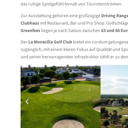
das ruhige Spielgefühl fernab von Touristenströmen.
Zur Ausstattung gehören eine großzügige
Driving Rang
Clubhaus
mit Restaurant, Bar und Pro Shop. Golfschläge
Greenfees
liegen je nach Saison zwischen
63 und 68 Eur
Der
La Monacilla Golf Club
bietet ein rundum gelungenes
zugänglich, mit einem klaren Fokus auf Qualität und Spi
und seiner hervorragenden Infrastruktur zählt er zu d