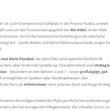
er 18-Loch-Championship-Golfplatz in der Provinz Huelva, unweit
schaft rund um das Flussmündungsgebiet des
Río Odiel
, ist der Platz
Grünzonen. Durch die harmonische Einbettung in die natürliche
ntegriert – sanfte Wellen und kleine Höhenunterschiede sorgen fü
l.
r
José María Olazábal
, der dem Platz seine typische Handschrift
ine faire, aber fordernde Gestaltung. Charakteristisch sind
strategis
isse
– besonders an den Bahnen 2 und 7 – sowie
großzügige, gut
h ermöglichen es Spielern aller Handicapklassen, den
lt der Kurs als
mittelschwer
, da er präzises Spiel und kluge Strateg
hinteren Abschlägen) bietet der Platz sportliche Herausforderunge
besonders den hervorragenden Pflegezustand, die schnellen Grüns u