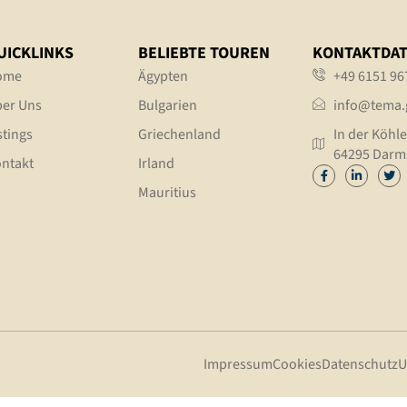
UICKLINKS
BELIEBTE TOUREN
KONTAKTDA
ome
Ägypten
+49 6151 96
er Uns
Bulgarien
info@tema.
stings
Griechenland
In der Köhle
64295 Darm
ntakt
Irland
Mauritius
Impressum
Cookies
Datenschutz
U