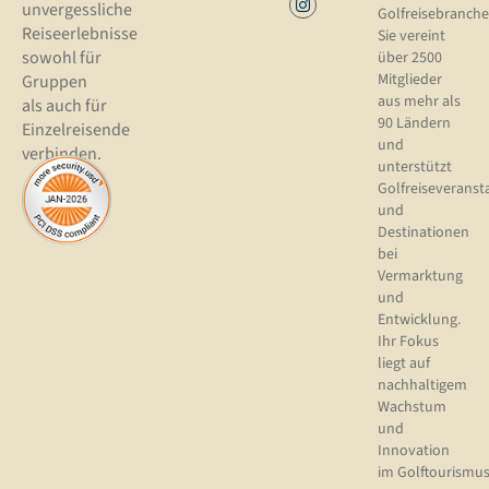
unvergessliche
Golfreisebranche
Reiseerlebnisse
Sie vereint
sowohl für
über 2500
Mitglieder
Gruppen
aus mehr als
als auch für
90 Ländern
Einzelreisende
und
verbinden.
unterstützt
Golfreiseveranst
und
Destinationen
bei
Vermarktung
und
Entwicklung.
Ihr Fokus
liegt auf
nachhaltigem
Wachstum
und
Innovation
im Golftourismus