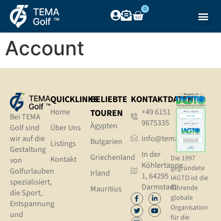
0
Account
QUICKLINKS
BELIEBTE
KONTAKTDATEN
Home
+49 6151
TOUREN
Bei TEMA
9675335
Ägypten
Golf sind
Über Uns
wir auf die
info@tema.golf
Bulgarien
Listings
Gestaltung
In der
Griechenland
Die 1997
Kontakt
von
Köhlertanne
gegründete
Golfurlauben
Irland
1, 64295
IAGTO ist die
spezialisiert,
Darmstadt
führende
Mauritius
die Sport,
globale
Entspannung
Organisation
und
für die