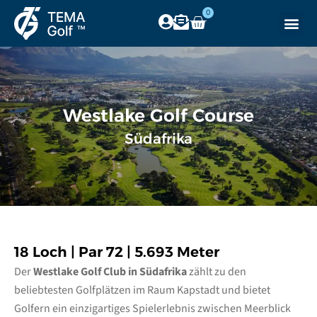
0
Westlake Golf Course
Südafrika
18 Loch | Par 72 | 5.693 Meter
Der
Westlake Golf Club in Südafrika
zählt zu den
beliebtesten Golfplätzen im Raum Kapstadt und bietet
Golfern ein einzigartiges Spielerlebnis zwischen Meerblick