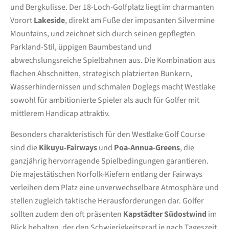
und Bergkulisse. Der 18-Loch-Golfplatz liegt im charmanten
Vorort
Lakeside
, direkt am Fuße der imposanten Silvermine
Mountains, und zeichnet sich durch seinen gepflegten
Parkland-Stil, üppigen Baumbestand und
abwechslungsreiche Spielbahnen aus. Die Kombination aus
flachen Abschnitten, strategisch platzierten Bunkern,
Wasserhindernissen und schmalen Doglegs macht Westlake
sowohl für ambitionierte Spieler als auch für Golfer mit
mittlerem Handicap attraktiv.
Besonders charakteristisch für den Westlake Golf Course
sind die
Kikuyu-Fairways
und
Poa-Annua-Greens
, die
ganzjährig hervorragende Spielbedingungen garantieren.
Die majestätischen Norfolk-Kiefern entlang der Fairways
verleihen dem Platz eine unverwechselbare Atmosphäre und
stellen zugleich taktische Herausforderungen dar. Golfer
sollten zudem den oft präsenten
Kapstädter Südostwind
im
Blick behalten, der den Schwierigkeitsgrad je nach Tageszeit