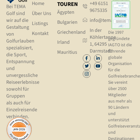
Home
+49 6151
TOUREN
Bei TEMA
9675335
Ägypten
Golf sind
Über Uns
wir auf die
info@tema.golf
Bulgarien
Listings
Gestaltung
In der
Griechenland
Die 1997
Kontakt
von
Köhlertanne
gegründete
Golfurlauben
Irland
1, 64295
IAGTO ist die
spezialisiert,
Darmstadt
führende
Mauritius
die Sport,
globale
Entspannung
Organisation
und
für die
unvergessliche
Golfreisebranche
Reiseerlebnisse
Sie vereint
sowohl für
über 2500
Mitglieder
Gruppen
aus mehr als
als auch für
90 Ländern
Einzelreisende
und
verbinden.
unterstützt
Golfreiseveranst
und
Destinationen