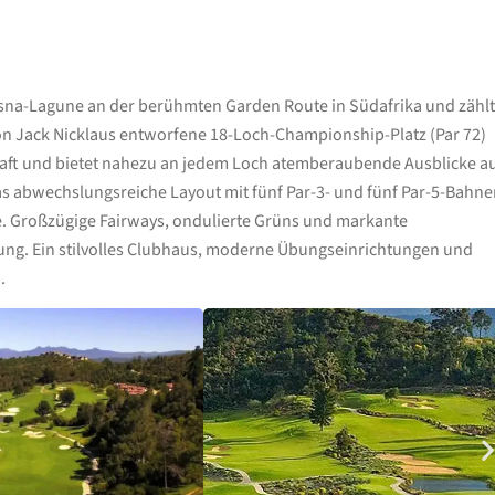
nysna-Lagune an der berühmten Garden Route in Südafrika und zählt
von Jack Nicklaus entworfene 18-Loch-Championship-Platz (Par 72)
haft und bietet nahezu an jedem Loch atemberaubende Ausblicke a
as abwechslungsreiche Layout mit fünf Par-3- und fünf Par-5-Bahn
ge. Großzügige Fairways, ondulierte Grüns und markante
ung. Ein stilvolles Clubhaus, moderne Übungseinrichtungen und
.