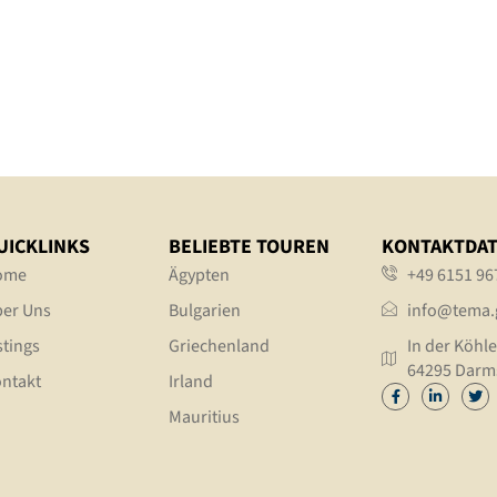
UICKLINKS
BELIEBTE TOUREN
KONTAKTDA
ome
Ägypten
+49 6151 96
er Uns
Bulgarien
info@tema.
stings
Griechenland
In der Köhle
64295 Darm
ntakt
Irland
Mauritius