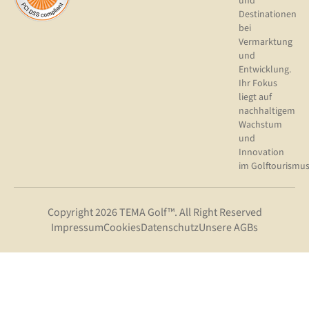
und
Destinationen
bei
Vermarktung
und
Entwicklung.
Ihr Fokus
liegt auf
nachhaltigem
Wachstum
und
Innovation
im Golftourismus
Copyright 2026 TEMA Golf™. All Right Reserved
Impressum
Cookies
Datenschutz
Unsere AGBs