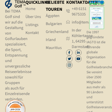
QUICKLINKS
BELIEBTE
KONTAKTDATEN
Home
+49 6151
TOUREN
Bei TEMA
9675335
Ägypten
Golf sind
Über Uns
wir auf die
info@tema.golf
Bulgarien
Listings
Gestaltung
In der
Griechenland
Die 1997
Kontakt
von
Köhlertanne
gegründete
Golfurlauben
Irland
1, 64295
IAGTO ist die
spezialisiert,
Darmstadt
führende
Mauritius
die Sport,
globale
Entspannung
Organisation
und
für die
unvergessliche
Golfreisebranche
Reiseerlebnisse
Sie vereint
sowohl für
über 2500
Mitglieder
Gruppen
aus mehr als
als auch für
90 Ländern
Einzelreisende
und
verbinden.
unterstützt
Golfreiseveranst