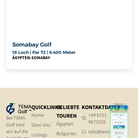
Somabay Golf
18 Loch | Par 72 | 6.400 Meter
ÄGYPTEN
-
SOMABAY
QUICKLINKS
BELIEBTE
KONTAKTDATEN
Home
+49 6151
TOUREN
Bei TEMA
9675335
Ägypten
Golf sind
Über Uns
wir auf die
info@tema.golf
Bulgarien
Listings