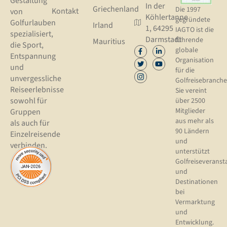
Gestaltung
In der
Griechenland
Die 1997
Kontakt
von
Köhlertanne
gegründete
Golfurlauben
Irland
1, 64295
IAGTO ist die
spezialisiert,
Darmstadt
führende
Mauritius
die Sport,
globale
Entspannung
Organisation
und
für die
unvergessliche
Golfreisebranche
Reiseerlebnisse
Sie vereint
sowohl für
über 2500
Mitglieder
Gruppen
aus mehr als
als auch für
90 Ländern
Einzelreisende
und
verbinden.
unterstützt
Golfreiseveranst
und
Destinationen
bei
Vermarktung
und
Entwicklung.