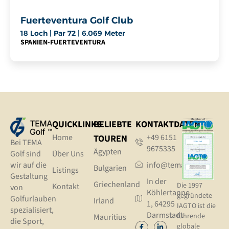
Fuerteventura Golf Club
18 Loch | Par 72 | 6.069 Meter
SPANIEN
-
FUERTEVENTURA
QUICKLINKS
BELIEBTE
KONTAKTDATEN
Home
+49 6151
TOUREN
Bei TEMA
9675335
Ägypten
Golf sind
Über Uns
wir auf die
info@tema.golf
Bulgarien
Listings
Gestaltung
In der
Griechenland
Die 1997
Kontakt
von
Köhlertanne
gegründete
Golfurlauben
Irland
1, 64295
IAGTO ist die
spezialisiert,
Darmstadt
führende
Mauritius
die Sport,
globale