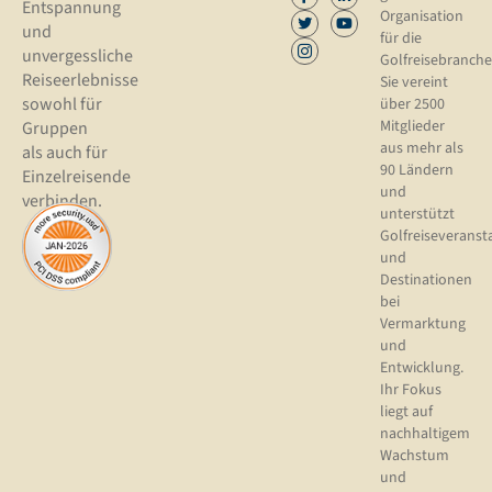
Entspannung
Organisation
und
für die
unvergessliche
Golfreisebranche
Reiseerlebnisse
Sie vereint
sowohl für
über 2500
Mitglieder
Gruppen
aus mehr als
als auch für
90 Ländern
Einzelreisende
und
verbinden.
unterstützt
Golfreiseveranst
und
Destinationen
bei
Vermarktung
und
Entwicklung.
Ihr Fokus
liegt auf
nachhaltigem
Wachstum
und