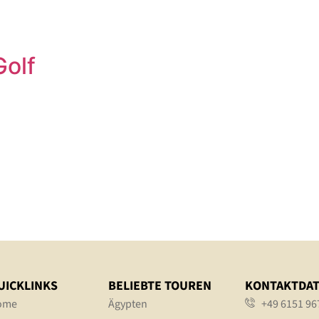
Golf
UICKLINKS
BELIEBTE TOUREN
KONTAKTDA
ome
Ägypten
+49 6151 96