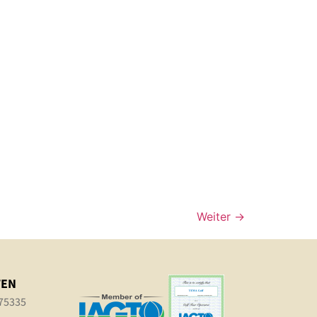
Weiter
→
TEN
75335