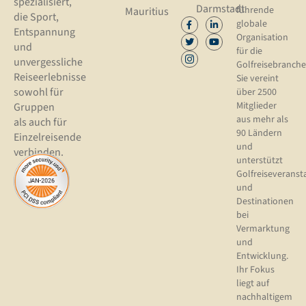
spezialisiert,
Darmstadt
führende
Mauritius
die Sport,
globale
Entspannung
Organisation
und
für die
unvergessliche
Golfreisebranche
Reiseerlebnisse
Sie vereint
sowohl für
über 2500
Mitglieder
Gruppen
aus mehr als
als auch für
90 Ländern
Einzelreisende
und
verbinden.
unterstützt
Golfreiseveranst
und
Destinationen
bei
Vermarktung
und
Entwicklung.
Ihr Fokus
liegt auf
nachhaltigem