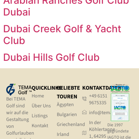
Arabian Ranches Golf Club
Dubai
Dubai Creek Golf & Yacht
Club
Dubai Hills Golf Club
QUICKLINKS
BELIEBTE
KONTAKTDATEN
Home
+49 6151
TOUREN
Bei TEMA
9675335
Ägypten
Golf sind
Über Uns
wir auf die
info@tema.golf
Bulgarien
Listings
Gestaltung
In der
Griechenland
Die 1997
Kontakt
von
Köhlertanne
gegründete
Golfurlauben
Irland
1, 64295
IAGTO ist die