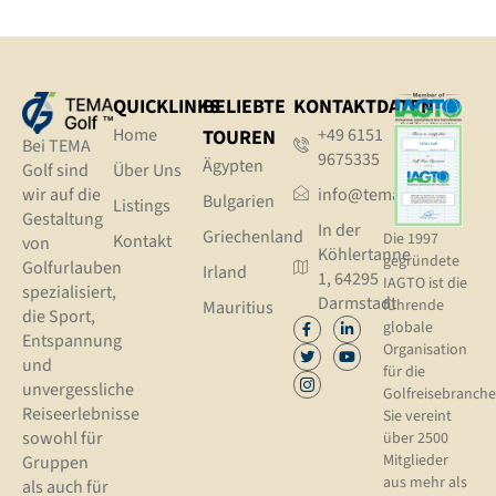
QUICKLINKS
BELIEBTE
KONTAKTDATEN
Home
+49 6151
TOUREN
Bei TEMA
9675335
Ägypten
Golf sind
Über Uns
wir auf die
info@tema.golf
Bulgarien
Listings
Gestaltung
In der
Griechenland
Die 1997
Kontakt
von
Köhlertanne
gegründete
Golfurlauben
Irland
1, 64295
IAGTO ist die
spezialisiert,
Darmstadt
führende
Mauritius
die Sport,
globale
Entspannung
Organisation
und
für die
unvergessliche
Golfreisebranche
Reiseerlebnisse
Sie vereint
sowohl für
über 2500
Mitglieder
Gruppen
aus mehr als
als auch für