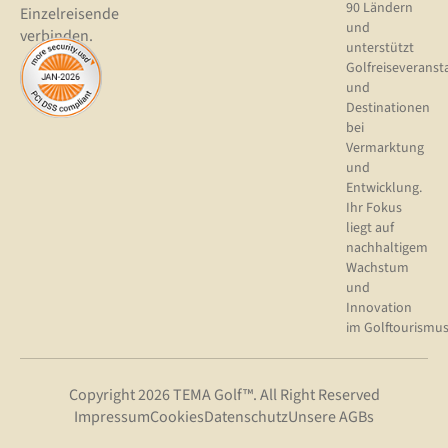
90 Ländern
Einzelreisende
und
verbinden.
unterstützt
Golfreiseveranst
und
Destinationen
bei
Vermarktung
und
Entwicklung.
Ihr Fokus
liegt auf
nachhaltigem
Wachstum
und
Innovation
im Golftourismus
Copyright 2026 TEMA Golf™. All Right Reserved
Impressum
Cookies
Datenschutz
Unsere AGBs