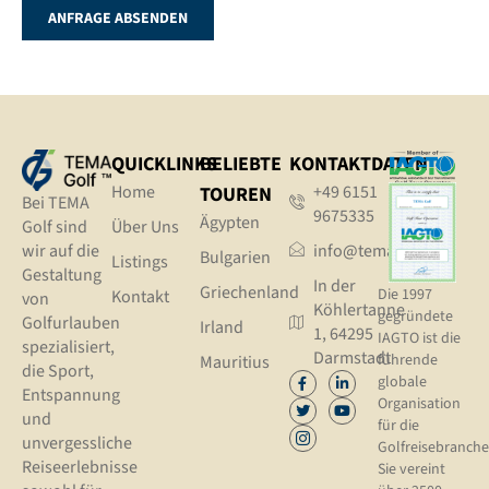
ANFRAGE ABSENDEN
QUICKLINKS
BELIEBTE
KONTAKTDATEN
Home
+49 6151
TOUREN
Bei TEMA
9675335
Ägypten
Golf sind
Über Uns
wir auf die
info@tema.golf
Bulgarien
Listings
Gestaltung
In der
Griechenland
Die 1997
Kontakt
von
Köhlertanne
gegründete
Golfurlauben
Irland
1, 64295
IAGTO ist die
spezialisiert,
Darmstadt
führende
Mauritius
die Sport,
globale
Entspannung
Organisation
und
für die
unvergessliche
Golfreisebranche
Reiseerlebnisse
Sie vereint