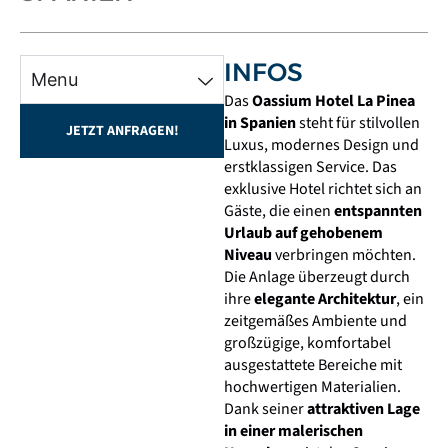
INFOS
Menu
Das
Oassium Hotel La Pinea
in Spanien
steht für stilvollen
JETZT ANFRAGEN!
Luxus, modernes Design und
erstklassigen Service. Das
exklusive Hotel richtet sich an
Gäste, die einen
entspannten
Urlaub auf gehobenem
Niveau
verbringen möchten.
Die Anlage überzeugt durch
ihre
elegante Architektur
, ein
zeitgemäßes Ambiente und
großzügige, komfortabel
ausgestattete Bereiche mit
hochwertigen Materialien.
Dank seiner
attraktiven Lage
in einer malerischen