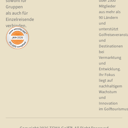
sowohl für
über 2500
Mitglieder
Gruppen
aus mehr als
als auch für
90 Ländern
Einzelreisende
und
verbinden.
unterstützt
Golfreiseveranst
und
Destinationen
bei
Vermarktung
und
Entwicklung.
Ihr Fokus
liegt auf
nachhaltigem
Wachstum
und
Innovation
im Golftourismus