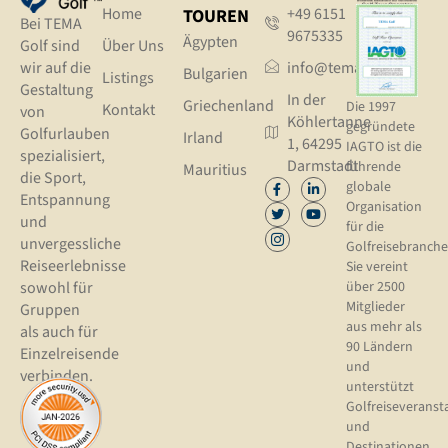
Home
+49 6151
TOUREN
Bei TEMA
9675335
Ägypten
Golf sind
Über Uns
wir auf die
info@tema.golf
Bulgarien
Listings
Gestaltung
In der
Griechenland
Die 1997
Kontakt
von
Köhlertanne
gegründete
Golfurlauben
Irland
1, 64295
IAGTO ist die
spezialisiert,
Darmstadt
führende
Mauritius
die Sport,
globale
Entspannung
Organisation
und
für die
unvergessliche
Golfreisebranche
Reiseerlebnisse
Sie vereint
sowohl für
über 2500
Mitglieder
Gruppen
aus mehr als
als auch für
90 Ländern
Einzelreisende
und
verbinden.
unterstützt
Golfreiseveranst
und
Destinationen