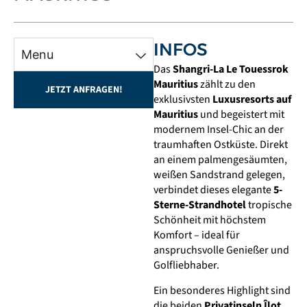
INFOS
Menu
Das
Shangri-La Le Touessrok
Mauritius
zählt zu den
JETZT ANFRAGEN!
exklusivsten
Luxusresorts auf
Mauritius
und begeistert mit
modernem Insel-Chic an der
traumhaften Ostküste. Direkt
an einem palmengesäumten,
weißen Sandstrand gelegen,
verbindet dieses elegante
5-
Sterne-Strandhotel
tropische
Schönheit mit höchstem
Komfort – ideal für
anspruchsvolle Genießer und
Golfliebhaber.
Ein besonderes Highlight sind
die beiden
Privatinseln Îlot