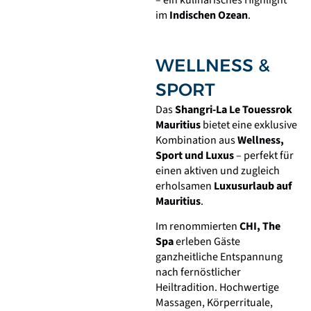
im
Indischen Ozean
.
WELLNESS &
SPORT
Das
Shangri-La Le Touessrok
Mauritius
bietet eine exklusive
Kombination aus
Wellness,
Sport und Luxus
– perfekt für
einen aktiven und zugleich
erholsamen
Luxusurlaub auf
Mauritius
.
Im renommierten
CHI, The
Spa
erleben Gäste
ganzheitliche Entspannung
nach fernöstlicher
Heiltradition. Hochwertige
Massagen, Körperrituale,