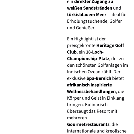
ein
direkter Zugang zu
weißen Sandstränden
und
türkisblauem Meer
– ideal für
Erholungssuchende, Golfer
und Genießer.
Ein Highlight ist der
preisgekrönte
Heritage Golf
Club
, ein
18-Loch-
Championship-Platz
, der zu
den schönsten Golfanlagen im
Indischen Ozean zählt. Der
exklusive
Spa-Bereich
bietet
afrikanisch inspirierte
Wellnessbehandlungen
, die
Körper und Geist in Einklang
bringen. Kulinarisch
überzeugt das Resort mit
mehreren
Gourmetrestaurants
, die
internationale und kreolische