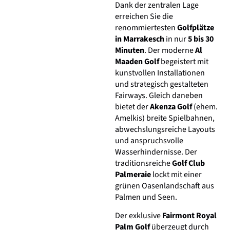
Dank der zentralen Lage
erreichen Sie die
renommiertesten
Golfplätze
in Marrakesch
in nur
5 bis 30
Minuten
. Der moderne
Al
Maaden Golf
begeistert mit
kunstvollen Installationen
und strategisch gestalteten
Fairways. Gleich daneben
bietet der
Akenza Golf
(ehem.
Amelkis) breite Spielbahnen,
abwechslungsreiche Layouts
und anspruchsvolle
Wasserhindernisse. Der
traditionsreiche
Golf Club
Palmeraie
lockt mit einer
grünen Oasenlandschaft aus
Palmen und Seen.
Der exklusive
Fairmont Royal
Palm Golf
überzeugt durch