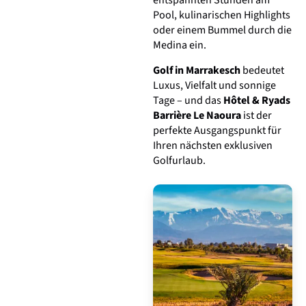
entspannten Stunden am
Pool, kulinarischen Highlights
oder einem Bummel durch die
Medina ein.
Golf in Marrakesch
bedeutet
Luxus, Vielfalt und sonnige
Tage – und das
Hôtel & Ryads
Barrière Le Naoura
ist der
perfekte Ausgangspunkt für
Ihren nächsten exklusiven
Golfurlaub.