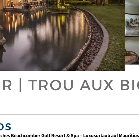
 | TROU AUX BI
OS
iches Beachcomber Golf Resort & Spa – Luxusurlaub auf Mauritius