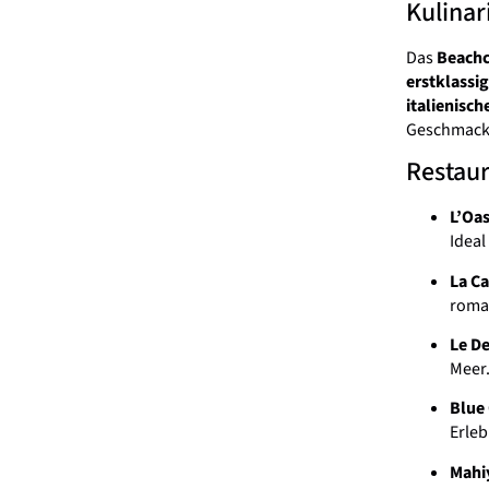
Kulinar
Das
Beachc
erstklassi
italienisch
Geschmacks
Restaur
L’Oas
Ideal
La Ca
roma
Le D
Meer
Blue
Erleb
Mahi