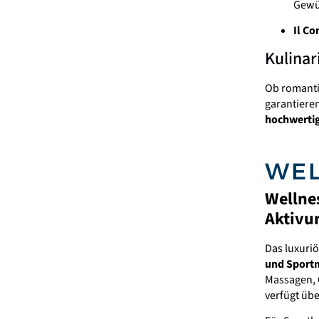
Gewü
Il Co
Kulinar
Ob romanti
garantiere
hochwerti
WEL
Wellne
Aktivu
Das luxuri
und Sport
Massagen, 
verfügt üb