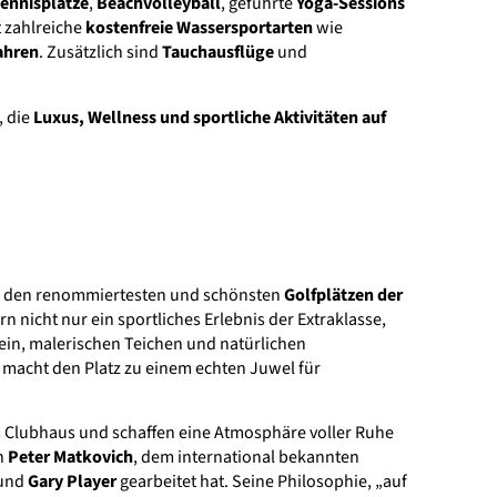
ennisplätze
,
Beachvolleyball
, geführte
Yoga-Sessions
t zahlreiche
kostenfreie Wassersportarten
wie
ahren
. Zusätzlich sind
Tauchausflüge
und
, die
Luxus, Wellness und sportliche Aktivitäten auf
 den renommiertesten und schönsten
Golfplätzen der
rn nicht nur ein sportliches Erlebnis der Extraklasse,
ein, malerischen Teichen und natürlichen
 macht den Platz zu einem echten Juwel für
Clubhaus und schaffen eine Atmosphäre voller Ruhe
n
Peter Matkovich
, dem international bekannten
und
Gary Player
gearbeitet hat. Seine Philosophie, „auf