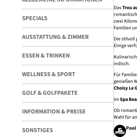
Das
Trou a
romantischs
SPECIALS
zwei Kilome
Familien un
AUSSTATTUNG & ZIMMER
Die stilvol
Einige ver
ESSEN & TRINKEN
Kulinarisch
indisch.
WELLNESS & SPORT
Für Familie
genießen W
Choisy Le G
GOLF & GOLFPAKETE
Im
Spa Be
Ob romantis
INFORMATION & PREISE
Wahl für a
Pool
SONSTIGES