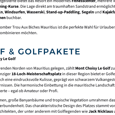
egeisterte bietet das Resort ein modernes
Fitnesscenter
, mehrere
T
hing-Kurse
. Die Lage direkt am traumhaften Sandstrand ermöglich
ln
,
Windsurfen
,
Wasserski
,
Stand-up-Paddling
,
Segeln
und
Kajakf
chen
buchbar.
mber Trou Aux Biches Mauritius ist die perfekte Wahl für Urlauber
ombinieren möchten.
F & GOLFPAKETE
y Le Golf
erenden Norden von Mauritius gelegen, zählt
Mont Choisy Le Golf
zu
einziger
18-Loch-Meisterschaftsplatz
in dieser Region bietet er Golfe
ch eine eindrucksvolle Kulisse, geprägt von schwarzem Vulkangest
nissen. Die harmonische Einbettung in die mauritische Landschaft
erte – egal ob Amateur oder Profi.
men, große Banyanbäume und tropische Vegetation umrahmen das 
erbundenheit. Das charakteristische Design des Platzes stammt vo
rchitekten, der unter anderem mit Golflegenden wie
Jack Nicklaus