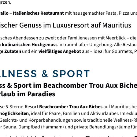
rzen.
rallo
–
Italienisches Restaurant
mit hausgemachter Pasta, Pizza und
ischer Genuss im Luxusresort auf Mauritius
sches Abendessen zu zweit oder Familienessen mit Meerblick – di
n
kulinarischen Hochgenuss
in traumhafter Umgebung. Alle Restau
ge Zutaten
und ein
vielfältiges Angebot
aus – ideal für Gourmets, 
LNESS & SPORT
ss & Sport im Beachcomber Trou Aux Bich
rlaub im Paradies
öse 5-Sterne-Resort
Beachcomber Trou Aux Biches
auf Mauritius be
möglichkeiten
, ideal für Paare, Familien und Aktivurlauber. Im exkl
Gesichts- und Körperbehandlungen sowie traditionelle Wellness-Ri
er Sauna, Dampfbad (Hammam) und private Behandlungsräume für