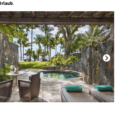
Urlaub
.