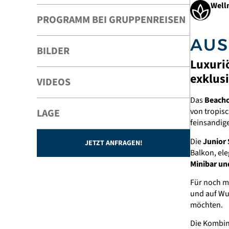
Well
PROGRAMM BEI GRUPPENREISEN
AUS
BILDER
Luxuri
exklus
VIDEOS
Das
Beachc
von tropisc
LAGE
feinsandige
Die
Junior 
JETZT ANFRAGEN!
Balkon, el
Minibar un
Für noch me
und auf W
möchten.
Die Kombin