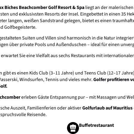
ux Biches Beachcomber Golf Resort & Spa
liegt an der malerische
ten und exklusivsten Resorts der Insel. Eingebettet in einen 35 He
ter langen, weißen Sandstrand gelegen, bietet es einen traumhaften
d Golfbegeisterte.
l gestalteten Suiten und Villen sind harmonisch in die Natur integr
fügen über private Pools und Außenduschen – ideal für einen unver
 erwartet Sie eine Vielfalt aus sechs Restaurants mit internationaler
n gibt es einen Kids Club (3–11 Jahre) und Teens Club (12–17 Jahre)
asserski, Windsurfen, Tennis und vieles mehr.
Golfer profitieren 
olf.
achcomber
erleben Gäste Entspannung pur – mit Massagen und Wel
che Auszeit, Familienferien oder aktiver
Golfurlaub auf Mauritius
nspruchsvolle Reisende.
Buffetrestaurant