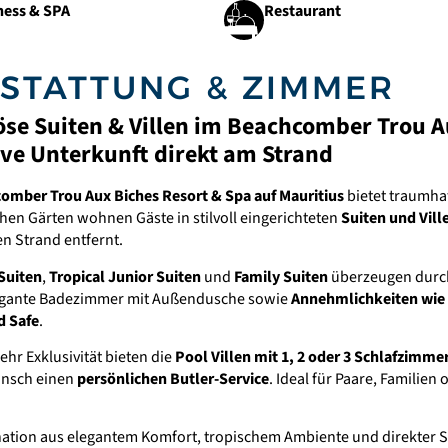
ness & SPA
Restaurant
STATTUNG & ZIMMER
öse Suiten & Villen im Beachcomber Trou Au
ive Unterkunft direkt am Strand
omber Trou Aux Biches Resort & Spa auf Mauritius
bietet traumha
hen Gärten wohnen Gäste in stilvoll eingerichteten
Suiten und Vill
n Strand entfernt.
Suiten
,
Tropical Junior Suiten
und
Family Suiten
überzeugen durch
egante Badezimmer mit Außendusche sowie
Annehmlichkeiten wie 
d Safe
.
hr Exklusivität bieten die
Pool Villen mit 1, 2 oder 3 Schlafzimme
unsch einen
persönlichen Butler-Service
. Ideal für Paare, Familien
ation aus elegantem Komfort, tropischem Ambiente und direkter 