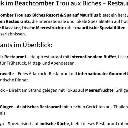
ik im Beachcomber Trou aux Biches – Restau
omber Trou aux Biches Resort & Spa auf Mauritius
bietet ein hera
gen Restaurants
, die internationale und lokale Spezialitäten auf h
e Klassiker
,
frische Meeresfrüchte
oder
mauritische Spezialitäten
–
erlebnissen.
ants im Überblick:
is Restaurant
– Hauptrestaurant mit
internationalem Buffet
, Liv
 für Frühstück, Mittag- und Abendessen.
ravelle
– Edles À-la-carte-Restaurant mit
internationaler Gourmet
ntische Dinner.
eck
– Direkt am Strand gelegen mit Fokus auf
Meeresfrüchte
, Grill
.
 Ginger
–
Asiatisches Restaurant
mit frischen Gerichten aus Thaila
nis.
ya
– Spezialisiert auf
indische Küche
, bietet dieses Restaurant raff