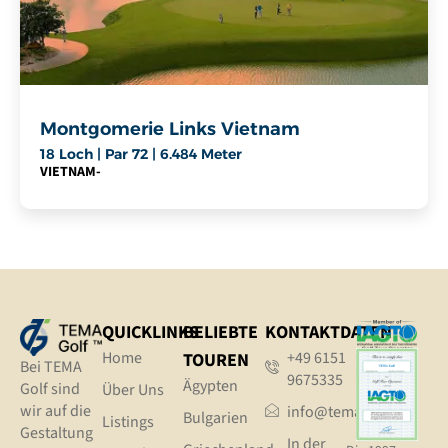
Montgomerie Links Vietnam
18 Loch | Par 72 | 6.484 Meter
VIETNAM
-
QUICKLINKS
BELIEBTE
KONTAKTDATEN
Home
+49 6151
TOUREN
Bei TEMA
9675335
Ägypten
Golf sind
Über Uns
wir auf die
info@tema.golf
Bulgarien
Listings
Gestaltung
In der