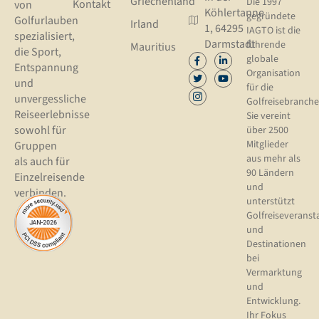
Griechenland
Die 1997
Kontakt
von
Köhlertanne
gegründete
Golfurlauben
Irland
1, 64295
IAGTO ist die
spezialisiert,
Darmstadt
führende
Mauritius
die Sport,
globale
Entspannung
Organisation
und
für die
unvergessliche
Golfreisebranche
Reiseerlebnisse
Sie vereint
sowohl für
über 2500
Mitglieder
Gruppen
aus mehr als
als auch für
90 Ländern
Einzelreisende
und
verbinden.
unterstützt
Golfreiseveranst
und
Destinationen
bei
Vermarktung
und
Entwicklung.
Ihr Fokus