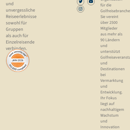
und
für die
unvergessliche
Golfreisebranche
Reiseerlebnisse
Sie vereint
sowohl für
über 2500
Mitglieder
Gruppen
aus mehr als
als auch für
90 Ländern
Einzelreisende
und
verbinden.
unterstützt
Golfreiseveranst
und
Destinationen
bei
Vermarktung
und
Entwicklung.
Ihr Fokus
liegt auf
nachhaltigem
Wachstum
und
Innovation