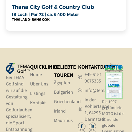
Thana City Golf & Country Club
18 Loch | Par 72 | ca. 6.400 Meter
THAILAND
-
BANGKOK
QUICKLINKS
BELIEBTE
KONTAKTDATEN
Home
+49 6151
TOUREN
Bei TEMA
9675335
Ägypten
Golf sind
Über Uns
wir auf die
info@tema.golf
Bulgarien
Listings
Gestaltung
In der
Griechenland
Die 1997
Kontakt
von
Köhlertanne
gegründete
Golfurlauben
Irland
1, 64295
IAGTO ist die
spezialisiert,
Darmstadt
führende
Mauritius
die Sport,
globale
Entspannung
Organisation