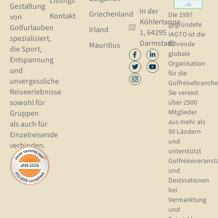
Listings
Gestaltung
In der
Griechenland
Die 1997
Kontakt
von
Köhlertanne
gegründete
Golfurlauben
Irland
1, 64295
IAGTO ist die
spezialisiert,
Darmstadt
führende
Mauritius
die Sport,
globale
Entspannung
Organisation
und
für die
unvergessliche
Golfreisebranche
Reiseerlebnisse
Sie vereint
sowohl für
über 2500
Mitglieder
Gruppen
aus mehr als
als auch für
90 Ländern
Einzelreisende
und
verbinden.
unterstützt
Golfreiseveranst
und
Destinationen
bei
Vermarktung
und