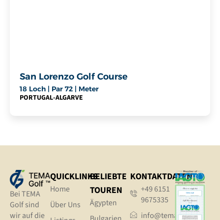
San Lorenzo Golf Course
18 Loch | Par 72 | Meter
PORTUGAL
-
ALGARVE
QUICKLINKS
BELIEBTE
KONTAKTDATEN
Home
+49 6151
TOUREN
Bei TEMA
9675335
Ägypten
Golf sind
Über Uns
wir auf die
info@tema.golf
Bulgarien