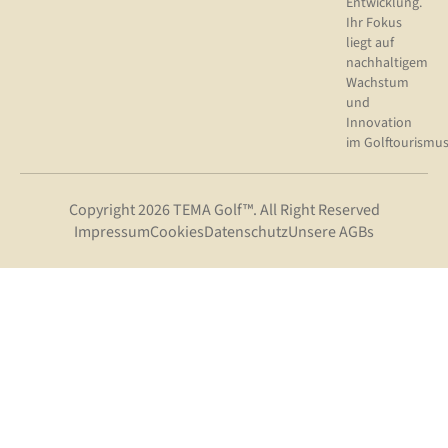
Entwicklung.
Ihr Fokus
liegt auf
nachhaltigem
Wachstum
und
Innovation
im Golftourismus
Copyright 2026 TEMA Golf™. All Right Reserved
Impressum
Cookies
Datenschutz
Unsere AGBs