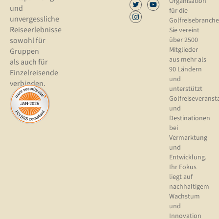
Organisation
und
für die
unvergessliche
Golfreisebranche
Reiseerlebnisse
Sie vereint
sowohl für
über 2500
Mitglieder
Gruppen
aus mehr als
als auch für
90 Ländern
Einzelreisende
und
verbinden.
unterstützt
Golfreiseveranst
und
Destinationen
bei
Vermarktung
und
Entwicklung.
Ihr Fokus
liegt auf
nachhaltigem
Wachstum
und
Innovation