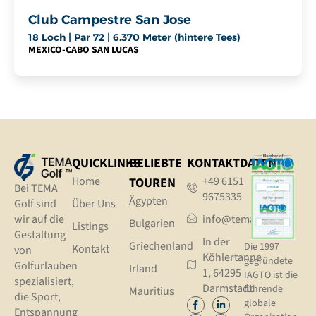
Club Campestre San Jose
18 Loch | Par 72 | 6.370 Meter (hintere Tees)
MEXICO
-
CABO SAN LUCAS
QUICKLINKS
BELIEBTE
KONTAKTDATEN
Home
+49 6151
TOUREN
Bei TEMA
9675335
Ägypten
Golf sind
Über Uns
wir auf die
info@tema.golf
Bulgarien
Listings
Gestaltung
In der
Griechenland
Die 1997
Kontakt
von
Köhlertanne
gegründete
Golfurlauben
Irland
1, 64295
IAGTO ist die
spezialisiert,
Darmstadt
führende
Mauritius
die Sport,
globale
Entspannung