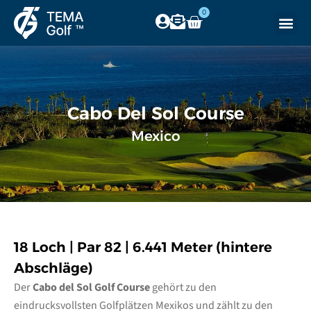
0
Cabo Del Sol Course
Mexico
18 Loch | Par 82 | 6.441 Meter (hintere
Abschläge)
Der
Cabo del Sol Golf Course
gehört zu den
eindrucksvollsten Golfplätzen Mexikos und zählt zu den