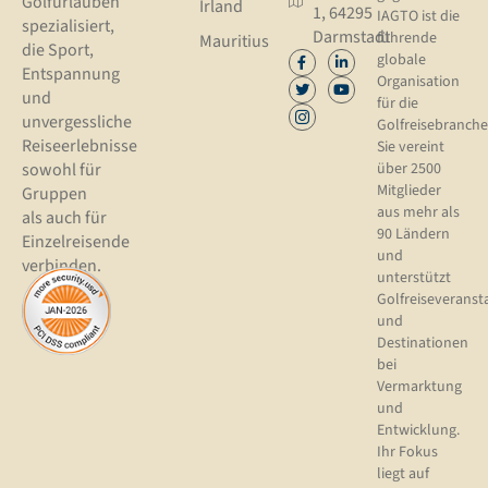
Golfurlauben
Irland
1, 64295
IAGTO ist die
spezialisiert,
Darmstadt
führende
Mauritius
die Sport,
globale
Entspannung
Organisation
und
für die
unvergessliche
Golfreisebranche
Reiseerlebnisse
Sie vereint
sowohl für
über 2500
Mitglieder
Gruppen
aus mehr als
als auch für
90 Ländern
Einzelreisende
und
verbinden.
unterstützt
Golfreiseveranst
und
Destinationen
bei
Vermarktung
und
Entwicklung.
Ihr Fokus
liegt auf