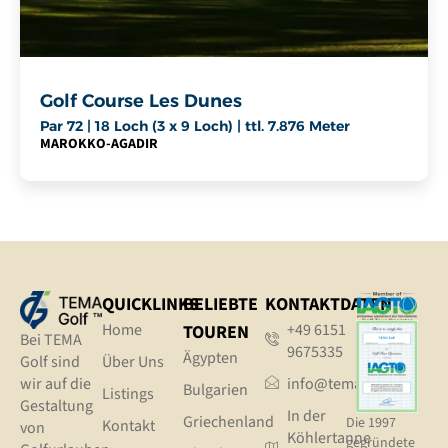
Golf Course Les Dunes
Par 72 | 18 Loch (3 x 9 Loch) | ttl. 7.876 Meter
MAROKKO
-
AGADIR
QUICKLINKS
BELIEBTE
KONTAKTDATEN
Home
+49 6151
TOUREN
Bei TEMA
9675335
Ägypten
Golf sind
Über Uns
wir auf die
info@tema.golf
Bulgarien
Listings
Gestaltung
In der
Griechenland
Die 1997
Kontakt
von
Köhlertanne
gegründete