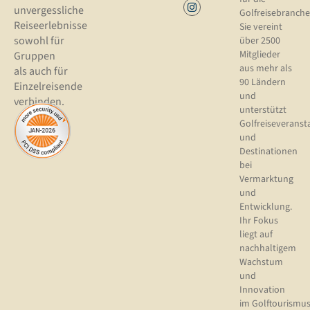
unvergessliche
Golfreisebranche
Reiseerlebnisse
Sie vereint
sowohl für
über 2500
Mitglieder
Gruppen
aus mehr als
als auch für
90 Ländern
Einzelreisende
und
verbinden.
unterstützt
Golfreiseveranst
und
Destinationen
bei
Vermarktung
und
Entwicklung.
Ihr Fokus
liegt auf
nachhaltigem
Wachstum
und
Innovation
im Golftourismus