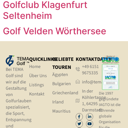
Golfclub Klagenfurt
Seltenheim
Golf Velden Wörthersee
QUICKLINKS
BELIEBTE
KONTAKTDATEN
Home
+49 6151
TOUREN
Bei TEMA
9675335
Ägypten
Golf sind
Über Uns
wir auf die
info@tema.golf
Bulgarien
Listings
Gestaltung
In der
Griechenland
Die 1997
Kontakt
von
Köhlertanne
gegründete
Golfurlauben
Irland
1, 64295
IAGTO ist die
spezialisiert,
Darmstadt
führende
Mauritius
die Sport,
globale
Entspannung
Organisation
und
für die